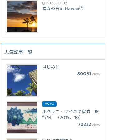
2026.01.02
喜寿の会in Hawaii①
人気記事一覧
はじめに
80061
view
HGVC
ホクラニ・ワイキキ宿泊 旅
行記 （2015．10）
70222
view