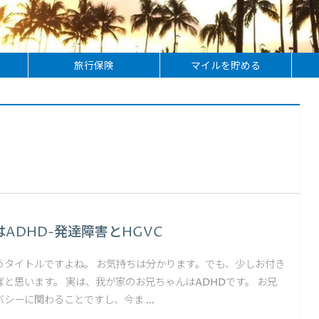
旅行保険
マイルを貯める
ADHD-発達障害とHGVC
いうタイトルですよね。 お気持ちは分かります。でも、少しお付き
と思います。 実は、我が家のお兄ちゃんはADHDです。 お兄
バシーに関わることですし、今ま …