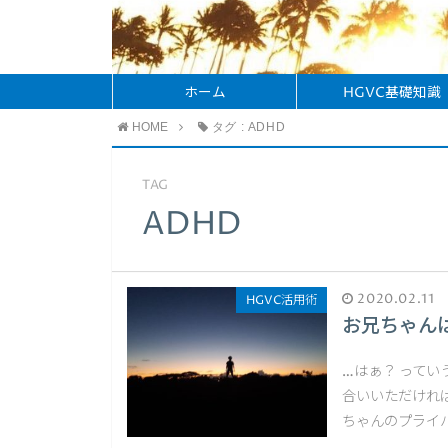
ホーム
HGVC基礎知識
HOME
タグ : ADHD
TAG
ADHD
2020.02.11
HGVC活用術
お兄ちゃんは
…はぁ？ って
合いいただければ
ちゃんのプライ