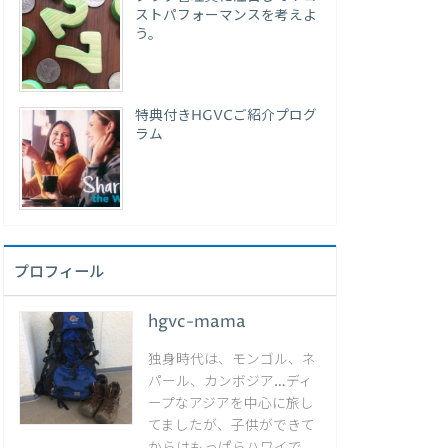
ストパフォーマンスを考えよ
う。
特典付きHGVCご紹介プログ
ラム
プロフィール
hgvc-mama
独身時代は、モンゴル、ネ
パール、カンボジア…ディ
ープなアジアを中心に旅し
てましたが、子供ができて