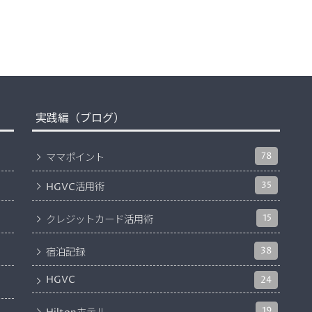
実践編（ブログ）
78
ママポイント
35
HGVC活用術
15
クレジットカード活用術
38
宿泊記録
HGVC
24
19