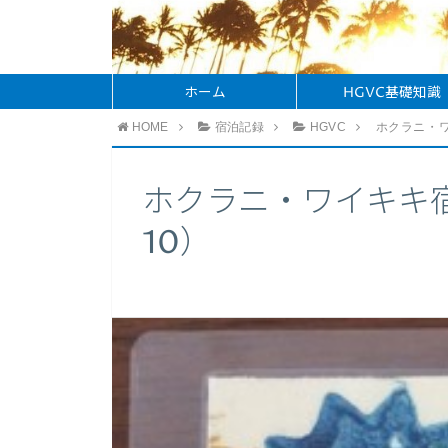
ホーム
HGVC基礎知識
HOME
宿泊記録
HGVC
ホクラニ・ワ
ホクラニ・ワイキキ宿
10）