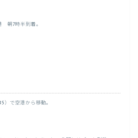
港 朝7時半到着。
35）で空港から移動。
。