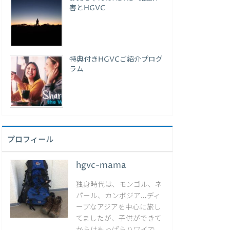
害とHGVC
特典付きHGVCご紹介プログ
ラム
プロフィール
hgvc-mama
独身時代は、モンゴル、ネ
パール、カンボジア…ディ
ープなアジアを中心に旅し
てましたが、子供ができて