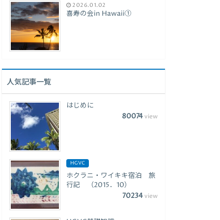
2026.01.02
喜寿の会in Hawaii①
人気記事一覧
はじめに
80074
view
HGVC
ホクラニ・ワイキキ宿泊 旅
行記 （2015．10）
70234
view